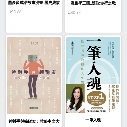
墨多多成語故事漫畫 歷史典故
漫畫學三國成語2赤壁之戰
USD
88
USD
78
篇
一筆入魂
神對手與豬隊友：雅俗中文大