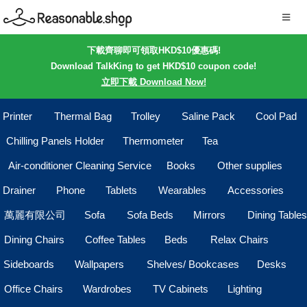
下載齊聊即可領取HKD$10優惠碼!
Download TalkKing to get HKD$10 coupon code!
立即下載 Download Now!
Printer
Thermal Bag
Trolley
Saline Pack
Cool Pad
Chilling Panels Holder
Thermometer
Tea
Air-conditioner Cleaning Service
Books
Other supplies
Drainer
Phone
Tablets
Wearables
Accessories
萬麗有限公司
Sofa
Sofa Beds
Mirrors
Dining Tables
Dining Chairs
Coffee Tables
Beds
Relax Chairs
Sideboards
Wallpapers
Shelves/ Bookcases
Desks
Office Chairs
Wardrobes
TV Cabinets
Lighting