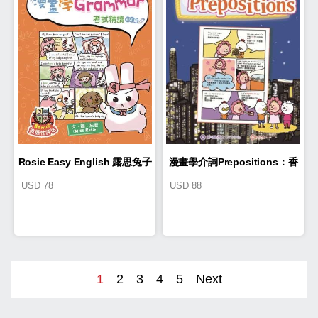
Rosie Easy English 露思兔子
漫畫學介詞Prepositions：香
USD
78
USD
88
漫畫學Grammar（考試精讀 初
港美食大冒險
小篇）
1
2
3
4
5
Next