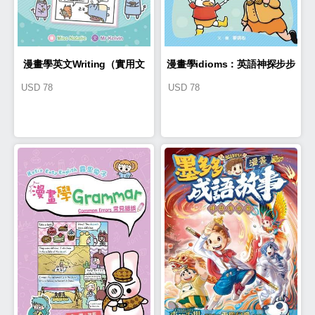
漫畫學英文Writing（實用文
漫畫學idioms：英語神探步步
USD
78
USD
78
篇）
查案記