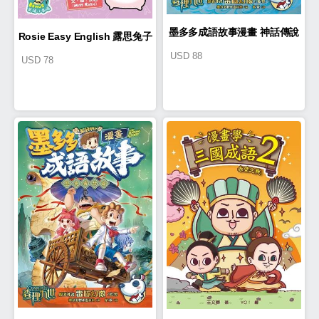
墨多多成語故事漫畫 神話傳說
Rosie Easy English 露思兔子
USD
88
USD
78
篇
漫畫學Grammar（Common
Errors常見錯誤）