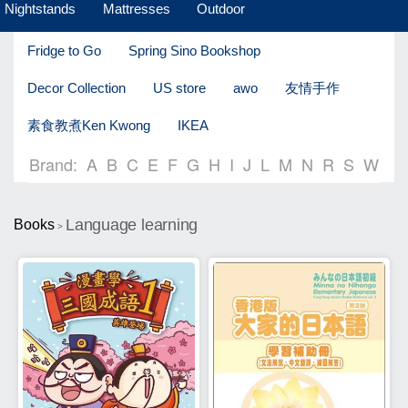
Nightstands
Mattresses
Outdoor
Fridge to Go
Spring Sino Bookshop
Decor Collection
US store
awo
友情手作
素食教煮Ken Kwong
IKEA
Brand:
A
B
C
E
F
G
H
I
J
L
M
N
R
S
W
Language learning
Books
>