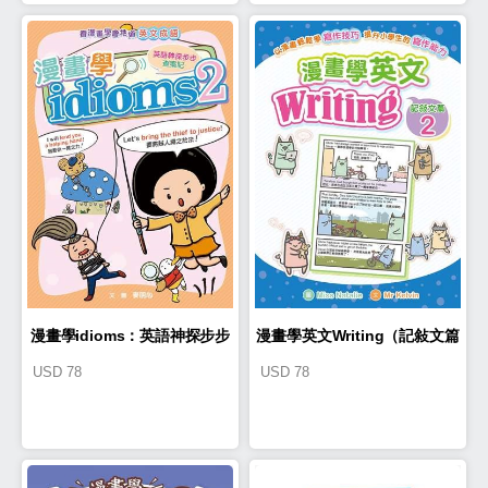
漫畫學idioms：英語神探步步
漫畫學英文Writing（記敍文篇
USD
78
USD
78
查案記2
2）