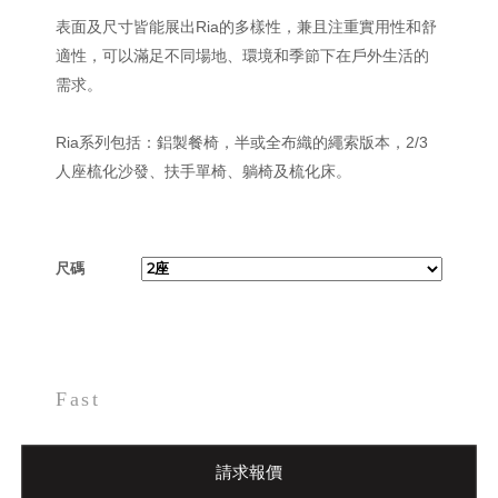
表面及尺寸皆能展出Ria的多樣性，兼且注重實用性和舒
適性，可以滿足不同場地、環境和季節下在戶外生活的
需求。
Ria系列包括：鋁製餐椅，半或全布織的繩索版本，2/3
人座梳化沙發、扶手單椅、躺椅及梳化床。
尺碼
Fast