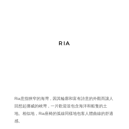
RIA
Ria意指狹窄的海灣，因其輪廓和富有詩意的外觀而讓人
回想起挪威的峽灣，一片歡迎並包含海洋和船隻的土
地。相似地，Ria座椅的弧線同樣地包客人體曲線的舒適
感。