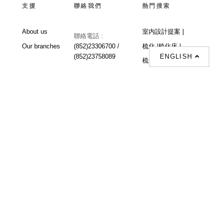
支援
聯絡我們
熱門搜索
About us
室内設計提案 |
聯絡電話 :
Our branches
(852)23306700 /
梳化 |
梳化床 |
(852)23758089
ENGLISH
梳化倉 |
梳化推介 |
梳化床推介 |
餐桌/餐枱/餐檯 |
餐椅 |
衣櫃 |
床架 |
茶几 |
Interior Design
Proposal |
sofa |
sofa bed |
Dinning tables |
Dining Chairs |
Beds |
Desks |
Wardrobes |