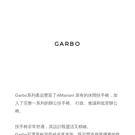
GARBO
Garbo系列產品豐富了i4Mariani 原有的休閒扶手椅，加
入了完整一系列的辦公扶手椅、 行政、會議和低背辦公
椅。
扶手椅非常舒適，其設計既靈活又精確。
Garbo可選單板背面或皮革表面，既可營造簡單優雅的氛