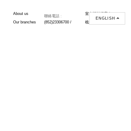
About us
室内設計提案 |
聯絡電話 :
ENGLISH
Our branches
(852)23306700 /
梳化 |
梳化床 |
(852)23758089
梳化倉 |
梳化推介 |
梳化床推介 |
餐桌/餐枱/餐檯 |
餐椅 |
衣櫃 |
床架 |
茶几 |
Interior Design
Proposal |
sofa |
sofa bed |
Dinning tables |
Dining Chairs |
Beds |
Desks |
Wardrobes |