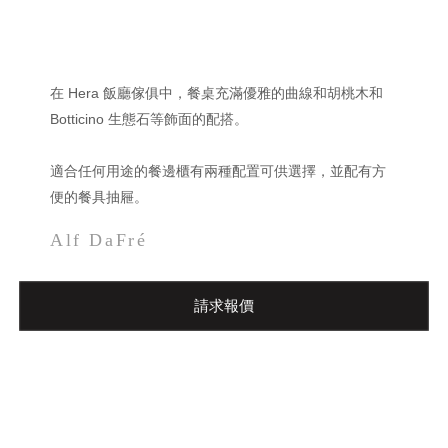
在 Hera 飯廳傢俱中，餐桌充滿優雅的曲線和胡桃木和
Botticino 生態石等飾面的配搭。
適合任何用途的餐邊櫃有兩種配置可供選擇，並配有方
便的餐具抽屜。
Alf DaFré