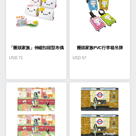
「饅頭家族」伸縮扣頭型布偶
饅頭家族PVC行李箱吊牌
USD
71
USD
57
大容量零錢包