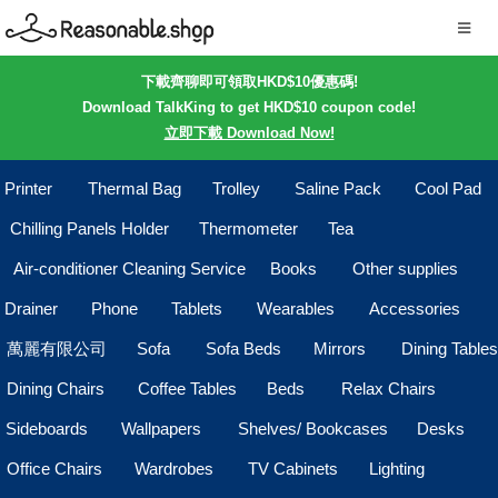
下載齊聊即可領取HKD$10優惠碼!
Download TalkKing to get HKD$10 coupon code!
立即下載 Download Now!
Printer
Thermal Bag
Trolley
Saline Pack
Cool Pad
Chilling Panels Holder
Thermometer
Tea
Air-conditioner Cleaning Service
Books
Other supplies
Drainer
Phone
Tablets
Wearables
Accessories
萬麗有限公司
Sofa
Sofa Beds
Mirrors
Dining Tables
Dining Chairs
Coffee Tables
Beds
Relax Chairs
Sideboards
Wallpapers
Shelves/ Bookcases
Desks
Office Chairs
Wardrobes
TV Cabinets
Lighting