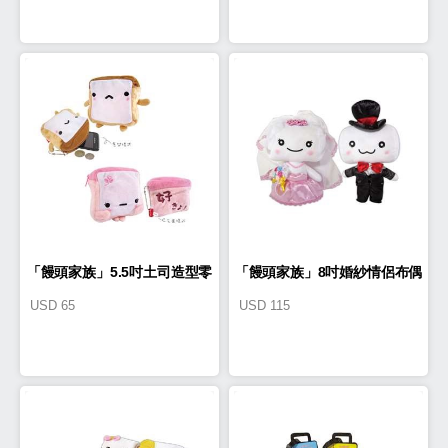
「饅頭家族」5.5吋土司造型零
「饅頭家族」8吋婚紗情侶布偶
USD
65
USD
115
錢包布偶
(一對)