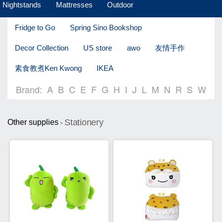
Nightstands
Mattresses
Outdoor
Fridge to Go
Spring Sino Bookshop
Decor Collection
US store
awo
友情手作
素食教煮Ken Kwong
IKEA
Brand:
A
B
C
E
F
G
H
I
J
L
M
N
R
S
W
Stationery
Other supplies
>