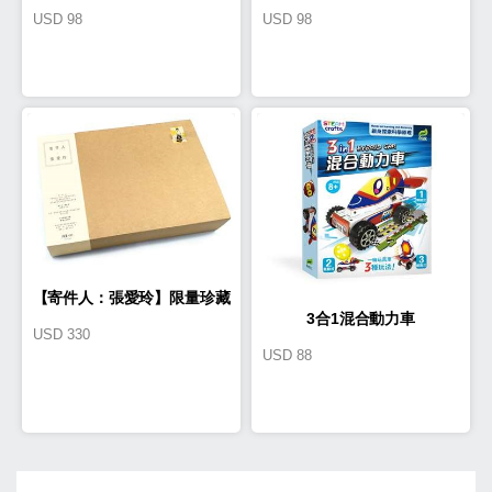
USD
98
USD
98
16GB(星星)(TA0001)
16GB(薯餅&牛奶妹)(TA0003)
【寄件人：張愛玲】限量珍藏
3合1混合動力車
USD
330
版─內含2018「一生一世」桌
USD
88
曆＋「最好的朋友」帆布書袋
＋「生存之道」紙膠帶＋「傳