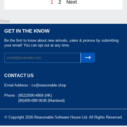
1
2
Next
奇」筆記本＋「寫到天荒地
老」原木鉛筆組＋「比自己好
Share
GET IN THE KNOW
看一點」老照片
Be the first to know about new arrivals, sales & promos by submitting
your email! You can opt out at any time.
CONTACT US
Email Address :
cs@reasonable.shop
Phone :
(852)3590-4869 (HK)
(86)400-088-0638 (Mainland)
© Copyright 2026 Reasonable Software House Ltd. All Rights Reserved.