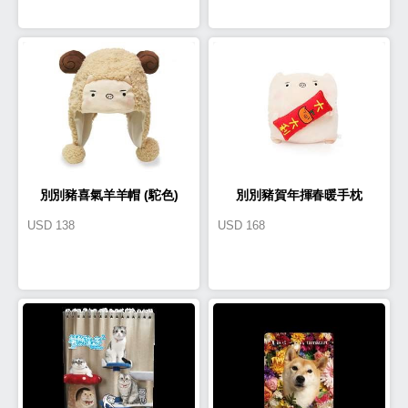
別別豬喜氣羊羊帽 (駝色)
別別豬賀年揮春暖手枕
USD
138
USD
168